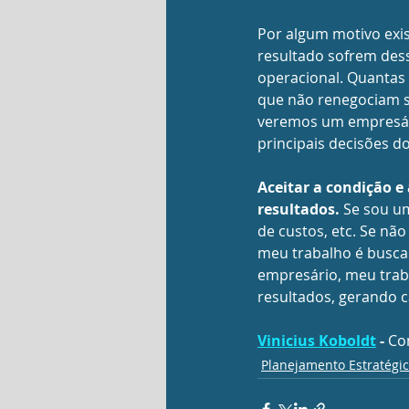
Por algum motivo exis
resultado sofrem dess
operacional. Quantas 
que não renegociam s
veremos um empresário
principais decisões d
Aceitar a condição e
resultados. 
Se sou u
de custos, etc. Se nã
meu trabalho é busca
empresário, meu trab
resultados, gerando ca
Vinicius Koboldt
 - 
Con
Planejamento Estratégi