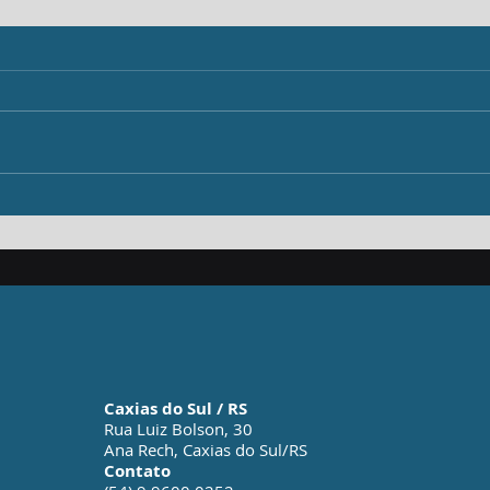
Resu
Gestão do Fluxo de Caixa:
Causas dos Desequilíbrios
Financeiros e Soluções
para a Sustentabilidade
Empresarial
Caxias do Sul / RS
Rua Luiz Bolson, 30
Ana Rech, Caxias do Sul/RS
Contato