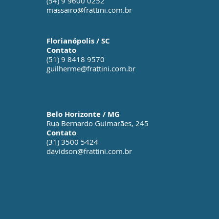
(54) 9 9600 0252
massairo@frattini.com.br
Florianópolis / SC
Contato
(51) 9 8418 9570
guilherme@frattini.com.br
Belo Horizonte / MG
Rua Bernardo Guimarães, 245
Contato
(31) 3500 5424
davidson@frattini.com.br