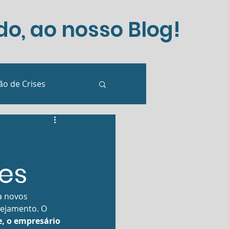
o, ao nosso Blog!
o de Crises
etworking
es
 novos 
ejamento. O 
, o empresário 