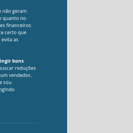
e não geram 
o quanto no 
es financeiros 
e certo que 
evita as 
ingir bons 
buscar reduções 
u um vendedor, 
e sou 
ngindo 