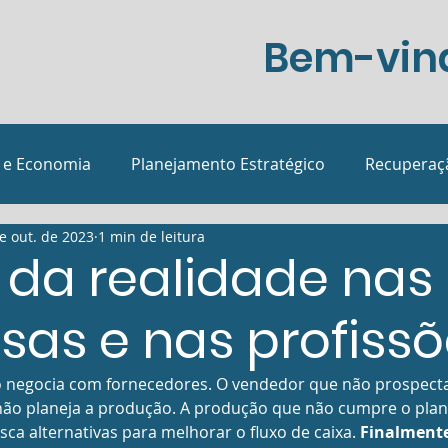
Bem-vind
 e Economia
Planejamento Estratégico
Recuperaçã
e out. de 2023
1 min de leitura
sições
Podcast
Margem de Lucro
Eventos e n
 da realidade nas
as e nas profissõ
negocia com fornecedores. O vendedor que não prospecta
não planeja a produção. A produção que não cumpre o plan
ca alternativas para melhorar o fluxo de caixa. 
Finalmente