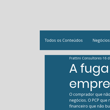
Todos os Conteúdos
Negócios
Frattini Consultores
16 d
Investimentos, Fusões e Aqui
A fuga
empres
Notícias e reconhecimentos
O comprador que não 
negócios. O PCP que 
financeiro que não bus