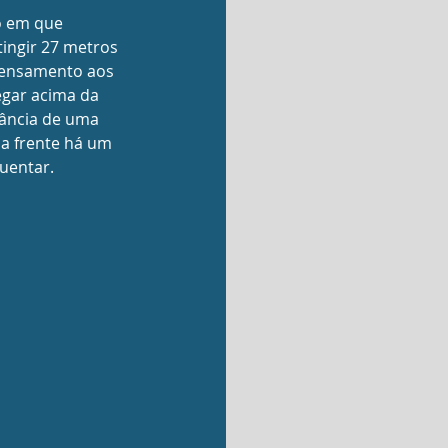
o em que 
ingir 27 metros 
pensamento aos 
gar acima da 
tância de uma 
a frente há um 
uentar.