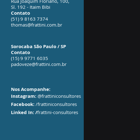
Rua Joaquim Floriano, 100
,
Sl. 192 - Itaim Bibi
Contato
(51) 9 8163 7374
thomas@frattini.com.br
Sorocaba São Paulo / SP
Contato
(15) 9 9771 6035
padoveze@frattini.com.br
Nos Acompanhe:
Instagram:
@frattiniconsultores
Facebook:
/frattiniconsultores
Linked In:
/
frattini-consultores