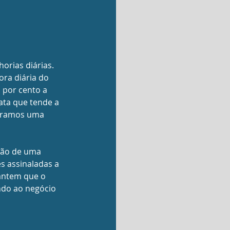
rias diárias. 
ra diária do 
por cento a 
ata que tende a 
curamos uma 
ção de uma 
s assinaladas a 
rantem que o 
ndo ao negócio 