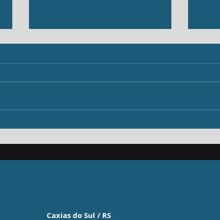
Resu
Gestão do Fluxo de Caixa:
Causas dos Desequilíbrios
Financeiros e Soluções
para a Sustentabilidade
Empresarial
Caxias do Sul / RS