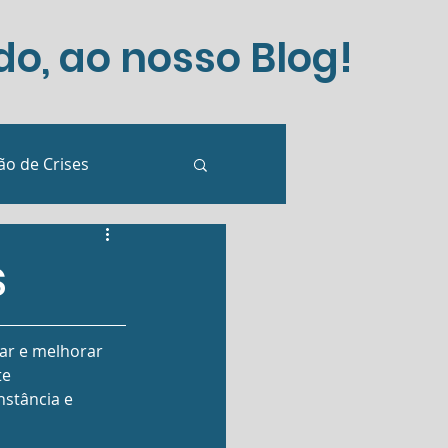
o, ao nosso Blog!
o de Crises
etworking
s
ar e melhorar 
te 
nstância e 