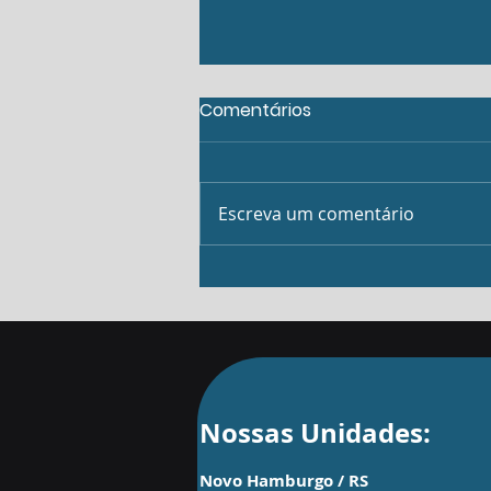
Comentários
Escreva um comentário
Padronização: O segredo
das empresas que
crescem
Nossas Unidades:
Novo Hamburgo / RS