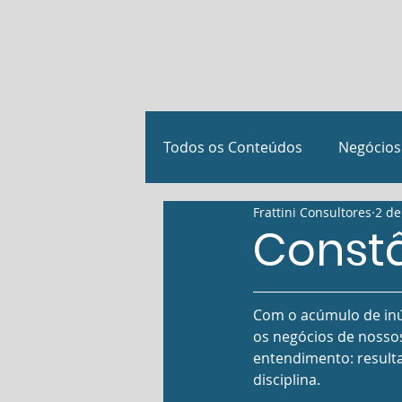
Todos os Conteúdos
Negócios
Frattini Consultores
2 de
Investimentos, Fusões e Aqui
Constâ
Notícias e reconhecimentos
Com o acúmulo de inú
os negócios de nossos 
entendimento: resulta
disciplina.