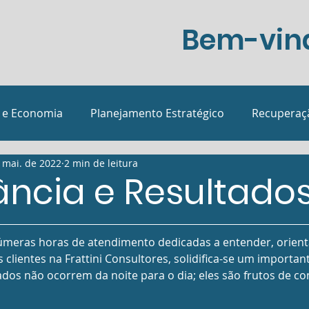
Bem-vind
 e Economia
Planejamento Estratégico
Recuperaçã
 mai. de 2022
2 min de leitura
sições
Podcast
Margem de Lucro
Eventos e n
ncia e Resultado
meras horas de atendimento dedicadas a entender, orient
clientes na Frattini Consultores, solidifica-se um importan
dos não ocorrem da noite para o dia; eles são frutos de co