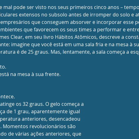
 mal pode ser visto nos seus primeiros cinco anos – temp
iculares extensos no subsolo antes de irromper do solo e at
 empresários que conseguem absorver e incorporar esse 
ambientes que favorecem os seus times a performar e entre
es Clear, em seu livro Hábitos Atômicos, descreve a cons
nte: imagine que você está em uma sala fria e na mesa à su
ratura é de 25 graus. Mas, lentamente, a sala começa a esq
to.
stá na mesa à sua frente.  
ontece.
atinge os 32 graus. O gelo começa a 
a de 1 grau, aparentemente igual 
eratura anteriores, desencadeou 
 Momentos revolucionários são 
ado de várias ações anteriores, que 