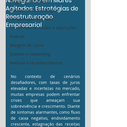
Navegando em Mares
Negócios e Economia
Agitados: Estratégias de
Planejamento Estratégico
Reestruturação
Recuperação de Crises
Empresarial
Investimentos, Fusões e Aquisições
Podcast
Margem de Lucro
Eventos e networking
Notícias e reconhecimentos
No contexto de cenários 
desafiadores, com taxas de juros 
elevadas e incertezas no mercado, 
muitas empresas podem enfrentar 
crises que ameaçam sua 
sobrevivência e crescimento. Diante 
de sintomas alarmantes, como fluxo 
de caixa negativo, endividamento 
crescente, estagnação das receitas 