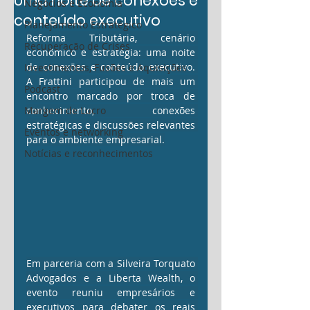
Uma noite de conexões e
Negócios e Economia
conteúdo executivo
Planejamento Estratégico
Reforma Tributária, cenário 
Recuperação de Crises
econômico e estratégia: uma noite 
de conexões e conteúdo executivo. 
Investimentos, Fusões e Aquisições
A Frattini participou de mais um 
Podcast
encontro marcado por troca de 
Margem de Lucro
conhecimento, conexões 
estratégicas e discussões relevantes 
Eventos e networking
para o ambiente empresarial.
Notícias e reconhecimentos
Em parceria com a Silveira Torquato 
Advogados e a Liberta Wealth, o 
evento reuniu empresários e 
executivos para debater os reais 