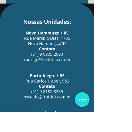
negócios
Nossas Unidades:
Novo Hamburgo / RS
Rua Marcílio Dias, 1705
Novo Hamburgo/RS
Contato
(51) 9 9905 2090
rodrigo@frattini.com.br
Porto Alegre / RS
Rua Carlos Huber, 952
Contato
(51) 9 8185 8289
osvaldo@frattini.com.br
Caxias do Sul / RS
Rua Luiz Bolson, 30
Ana Rech, Caxias do Sul/RS
Contato