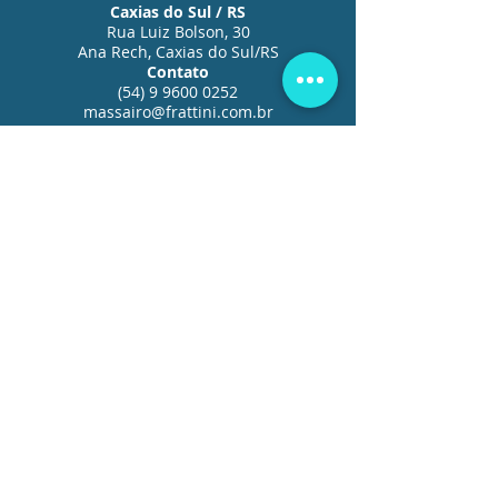
Caxias do Sul / RS
Rua Luiz Bolson, 30
Ana Rech, Caxias do Sul/RS
Contato
(54) 9 9600 0252
massairo@frattini.com.br
Escritório de M&A
Av. Padre Cacique, 2893
Sl. 2304 Cristal, Porto Alegre
Contato
(51) 9 8425 2036
vitor@frattini.com.br
Florianópolis / SC
Contato
(51) 9 8418 9570
guilherme@frattini.com.br
Belo Horizonte / MG
Rua Bernardo Guimarães, 245
Contato
(31) 3500 5424
davidson@frattini.com.br