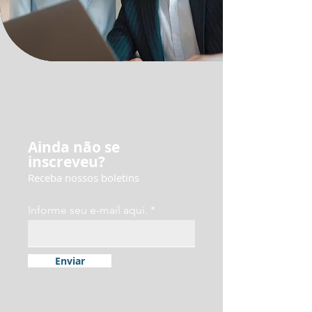
Ainda não se
inscreveu?
Receba nossos boletins
Informe seu e-mail aqui.
Enviar