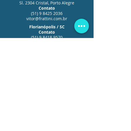
Sl. 2304 Cristal, Porto Alegre
Contato
(51) 9 8425 2036
vitor@frattini.com.br
Florianópolis / SC
Contato
(51) 9 8418 9570
guilherme@frattini.com.br
Belo Horizonte / MG
Rua Bernardo Guimarães, 245
Contato
(31) 3500 5424
davidson@frattini.com.br
Grande São Paulo / SP
Rua Joaquim Floriano, 100
,
Sl. 192 - Itaim Bibi
Contato
(51) 9 8163 7374
thomas@frattini.com.br