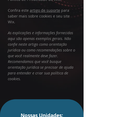
Confira este
artigo de suporte
para
saber mais sobre cookies e seu site
Wix.
As explicações e informações fornecidas
aqui são apenas exemplos gerais. Não
confie neste artigo como orientação
jurídica ou como recomendações sobre o
que você realmente deve fazer.
Recomendamos que você busque
orientação jurídica se precisar de ajuda
para entender e criar sua política de
cookies.
Nossas Unidades: