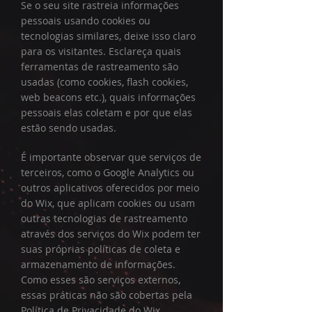
Se o seu site rastreia informações
pessoais usando cookies ou
tecnologias similares, deixe isso claro
para os visitantes. Esclareça quais
ferramentas de rastreamento são
usadas (como cookies, flash cookies,
web beacons etc.), quais informações
pessoais elas coletam e por que elas
estão sendo usadas.
É importante observar que serviços de
terceiros, como o Google Analytics ou
outros aplicativos oferecidos por meio
do Wix, que aplicam cookies ou usam
outras tecnologias de rastreamento
através dos serviços do Wix podem ter
suas próprias políticas de coleta e
armazenamento de informações.
Como esses são serviços externos,
essas práticas não são cobertas pela
Política de Privacidade do Wix.